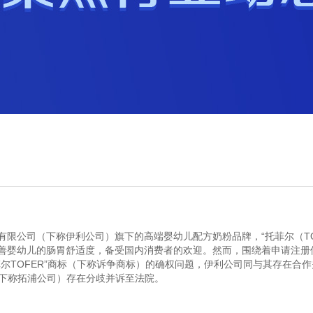
限公司（下称伊利公司）旗下的高端婴幼儿配方奶粉品牌，“托菲尔（TO
善婴幼儿的肠胃舒适度，备受国内消费者的欢迎。然而，围绕着申请注册
“托菲尔TOFER”商标（下称诉争商标）的确权问题，伊利公司同与其存在合
H，下称拓浦公司）存在分歧并诉至法院。