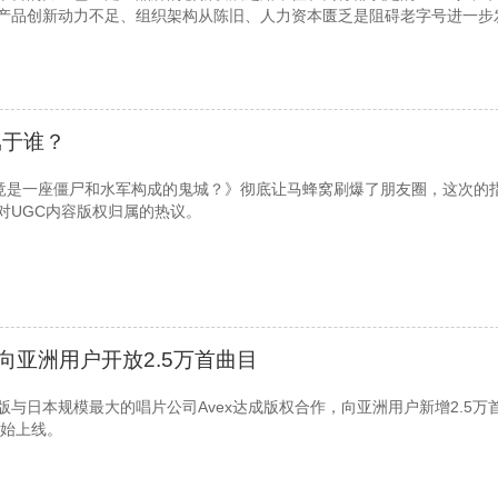
产品创新动力不足、组织架构从陈旧、人力资本匮乏是阻碍老字号进一步
属于谁？
，竟是一座僵尸和水军构成的鬼城？》彻底让马蜂窝刷爆了朋友圈，这次的
对UGC内容版权归属的热议。
向亚洲用户开放2.5万首曲目
与日本规模最大的唱片公司Avex达成版权合作，向亚洲用户新增2.5万
开始上线。