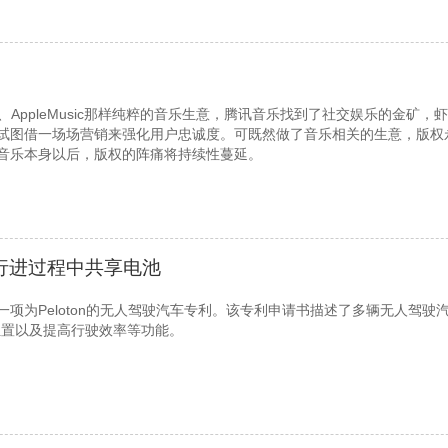
fy、AppleMusic那样纯粹的音乐生意，腾讯音乐找到了社交娱乐的金矿
试图借一场场营销来强化用户忠诚度。可既然做了音乐相关的生意，版权
音乐本身以后，版权的阵痛将持续性蔓延。
行进过程中共享电池
项为Peloton的无人驾驶汽车专利。该专利申请书描述了多辆无人驾驶汽
位置以及提高行驶效率等功能。