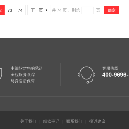
下一页
共
74
页，
到第
页
确定
2
73
74
中细软对您的承诺
客服热线
400-9696-
全程服务跟踪
终身售后保障
关于我们
|
细软事记
|
联系我们
|
投诉建议