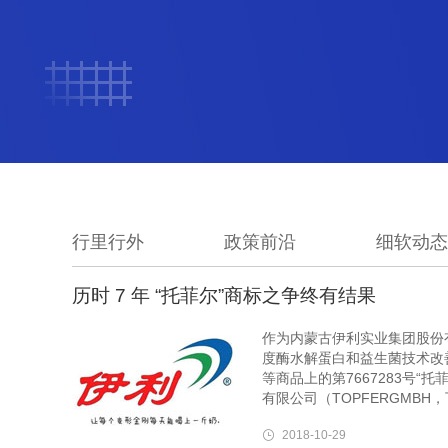
行里行外
政策前沿
细软动态
历时 7 年 “托菲尔”商标之争终有结果
作为内蒙古伊利实业集团股份有
度酶水解蛋白和益生菌技术改
等商品上的第7667283号
有限公司（TOPFERGMB
2018-10-29