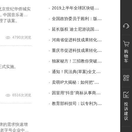
2019上半年全球区块链企业发明专利排行榜（TOP100）
北京世纪华侨城实
，中国音乐著作
全国政协委员于殿利：版权"分家"影响媒体融合
理了该案。
延长版权 迪士尼游说国会修改法律
4790次浏览
河南省促进科技成果转化条例
重庆市促进科技成果转化条例
购
物
车
独家秘方！三招教你突破专利局限性
正式实施。
通知！民法典(草案)全文发布：知识产权部分一览
卖萌IP大揭秘：如何把“卖萌”变卖“萌”？
因冒用“抖音”商标从事商业活动，杭州一公司被判赔180万元——抖音拒绝被“蹭热度”
6516次浏览
教育部科技司：以专利为突破口，引导高校科技成果脱虚向实
投
诉
建
微
议
牌的需求快速增
华老字号企业中，