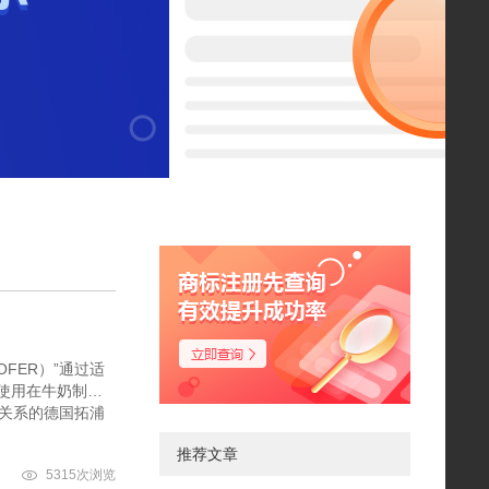
商标注册先查询
有效提升成功率
FER）”通过适
使用在牛奶制品
作关系的德国拓浦
推荐文章
5315次浏览