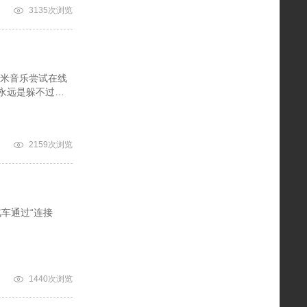
3135次浏览
，虾米音乐尝试在线
永远是躲不过去
2159次浏览
车通过“连接
1440次浏览