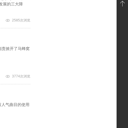
发展的三大障
2585次浏览
指责掀开了马蜂窝
3774次浏览
首人气曲目的使用