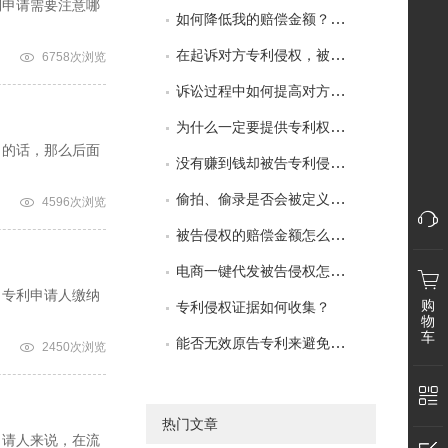
利申请需要注意哪
如何降低我的赔偿金额？如何取得谅解？
在起诉对方专利侵权，被专利无效了，怎么办？
6758次浏览
诉讼过程中如何提高对方的赔偿金额？
为什么一定要提供专利权评价报告？
了的话，那么后面
没有赚到钱却被告专利侵权怎么办？
偷拍、偷录是否会被定义为非法取证？
4596次浏览
被告侵权的赔偿金额怎么评估？
电商一键代发被告侵权怎么办？
向专利申请人缴纳
购
专利侵权证据如何收集？
物
车
能否无效原告专利来避免侵权？
2450次浏览
热门文章
申请人来说，在流