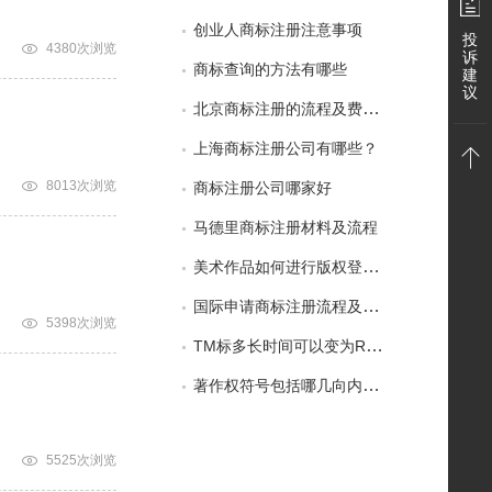
创业人商标注册注意事项
投
4380次浏览
诉
商标查询的方法有哪些
建
微
议
北京商标注册的流程及费用是多少
上海商标注册公司有哪些？
8013次浏览
商标注册公司哪家好
马德里商标注册材料及流程
美术作品如何进行版权登记?需要哪些材料?
国际申请商标注册流程及问题？
5398次浏览
TM标多长时间可以变为R标？
著作权符号包括哪几向内容?
5525次浏览