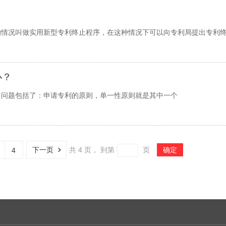
的情况叫做实用新型专利终止程序，在这种情况下可以向专利局提出专利
办？
多问题包括了：申请专利的原则，单一性原则就是其中一个
下一页
共
4
页，
到第
页
确定
4