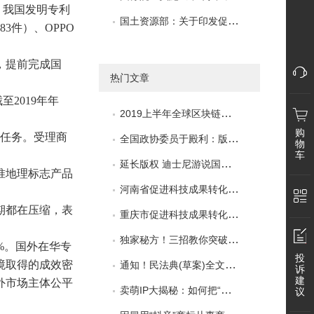
件。我国发明专利
国土资源部：关于印发促进科技成果转化暂行办法的通知
3件）、OPPO
，提前完成国
热门文章
至2019年年
2019上半年全球区块链企业发明专利排行榜（TOP100）
购
标任务。受理商
全国政协委员于殿利：版权"分家"影响媒体融合
物
车
延长版权 迪士尼游说国会修改法律
准地理标志产品
河南省促进科技成果转化条例
期都在压缩，表
重庆市促进科技成果转化条例
独家秘方！三招教你突破专利局限性
7%。国外在华专
投
境取得的成效密
通知！民法典(草案)全文发布：知识产权部分一览
诉
建
外市场主体公平
微
卖萌IP大揭秘：如何把“卖萌”变卖“萌”？
议