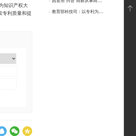
因冒用“抖音”商标从事商业活动，杭州一公司被判赔180万元——抖音拒绝被“蹭热度”
为知识产权大
教育部科技司：以专利为突破口，引导高校科技成果脱虚向实
权专利质量和提