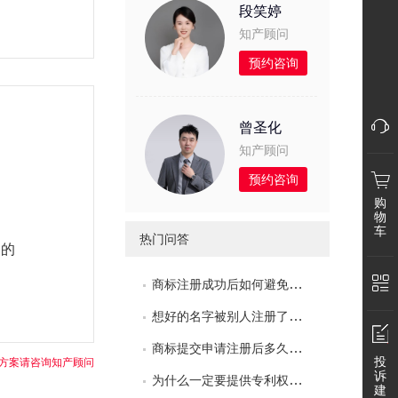
段笑婷
知产顾问
预约咨询
曾圣化
知产顾问
预约咨询
购
物
车
热门问答
回的
商标注册成功后如何避免撤销三年不使用？
想好的名字被别人注册了怎么办?
商标提交申请注册后多久可以使用？
投
方案请咨询知产顾问
诉
为什么一定要提供专利权评价报告？
建
微