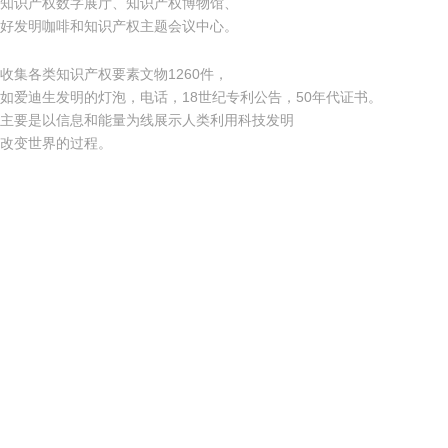
知识产权数字展厅、知识产权博物馆、
好发明咖啡和知识产权主题会议中心。
收集各类知识产权要素文物1260件，
如爱迪生发明的灯泡，电话，18世纪专利公告，50年代证书。
主要是以信息和能量为线展示人类利用科技发明
改变世界的过程。
关于细软
平台工具
合作律
公司简介
知产研究院
中细软
企业文化
中华商标超市
四川中
发展历程
技术转移平台
广东前