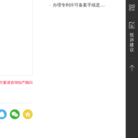
办理专利许可备案手续是否有时限？
投
诉
建
微
议
方案请咨询知产顾问