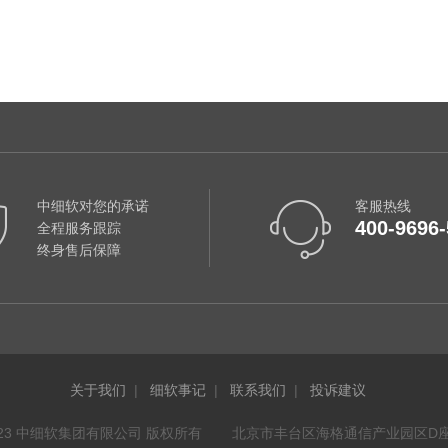
中细软对您的承诺
客服热线
400-9696-
全程服务跟踪
终身售后保障
关于我们
|
细软事记
|
联系我们
|
投诉建议
2023 中细软集团有限公司 版权所有
北京市丰台区海格通信产业园区D座