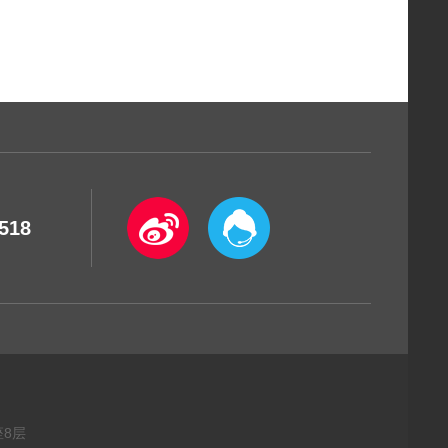
518
8层