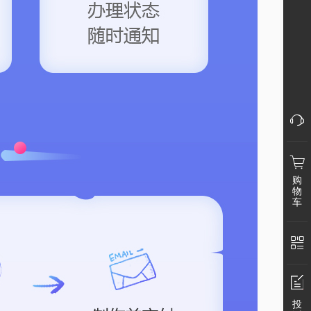
购
物
车
投