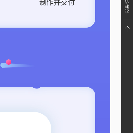
诉
建
微
议