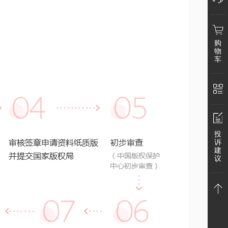
购
物
车
投
诉
建
微
议